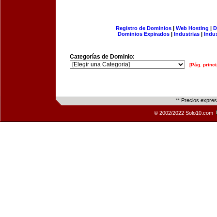
Registro de Dominios
|
Web Hosting
|
D
Dominios Expirados
|
Industrias
|
Indu
Categorías de Dominio:
[Pág. princi
** Precios expre
© 2002/2022 Solo10.com