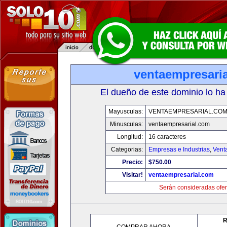
ventaempresari
El dueño de este dominio lo ha
Mayusculas:
VENTAEMPRESARIAL.CO
Minusculas:
ventaempresarial.com
Longitud:
16 caracteres
Categorias:
Empresas e Industrias
,
Vent
Precio:
$750.00
Visitar!
ventaempresarial.com
Serán consideradas ofer
R