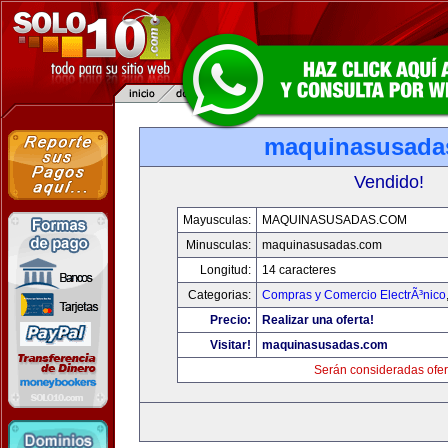
maquinasusada
Vendido!
Mayusculas:
MAQUINASUSADAS.COM
Minusculas:
maquinasusadas.com
Longitud:
14 caracteres
Categorias:
Compras y Comercio ElectrÃ³nico
Precio:
Realizar una oferta!
Visitar!
maquinasusadas.com
Serán consideradas ofer