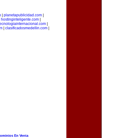
m
|
planetapublicidad.com
|
|
hostinginteligente.com
|
tecnologiainternacional.com
|
om
|
clasificadosmedellin.com
|
ominios En Venta